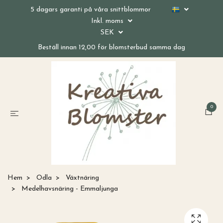
5 dagars garanti på våra snittblommor
Inkl. moms
SEK
Beställ innan 12,00 för blomsterbud samma dag
0
Hem
Odla
Växtnäring
Medelhavsnäring - Emmaljunga