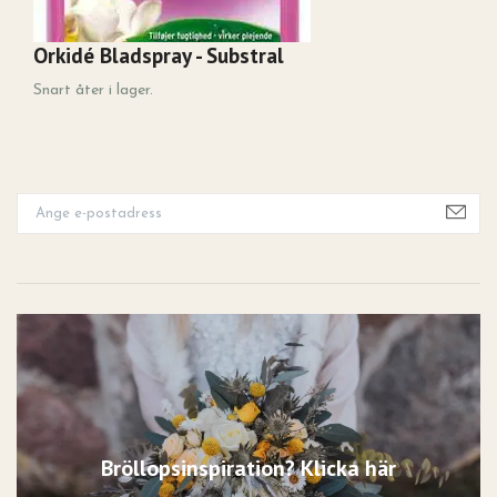
Orkidé Bladspray - Substral
N
4
Snart åter i lager.
Bröllopsinspiration? Klicka här