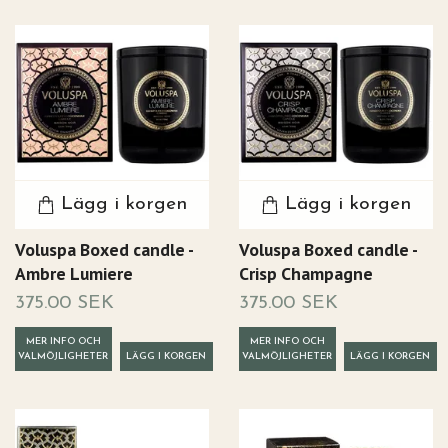
Lägg i korgen
Lägg i korgen
Voluspa Boxed candle -
Voluspa Boxed candle -
Ambre Lumiere
Crisp Champagne
375.00 SEK
375.00 SEK
MER INFO OCH
MER INFO OCH
VALMÖJLIGHETER
VALMÖJLIGHETER