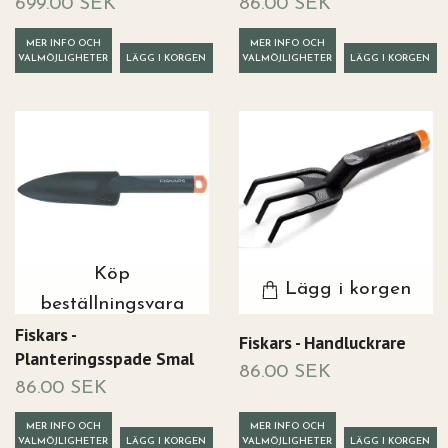
699.00 SEK
86.00 SEK
MER INFO OCH
MER INFO OCH
VALMÖJLIGHETER
VALMÖJLIGHETER
Köp
Lägg i korgen
beställningsvara
Fiskars -
Fiskars - Handluckrare
Planteringsspade Smal
86.00 SEK
86.00 SEK
MER INFO OCH
MER INFO OCH
VALMÖJLIGHETER
VALMÖJLIGHETER