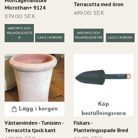
Montagehandske
Terracotta med öron
Microthan+ 9124
499.00 SEK
279.00 SEK
MER INFO OCH
VALMÖJLIGHETE
MER INFO OCH
R
LÄGG I KORGEN
VALMÖJLIGHETER
Köp
Lägg i korgen
beställningsvara
Västanvinden - Tunisien -
Fiskars -
Terracotta tjock kant
Planteringsspade Bred