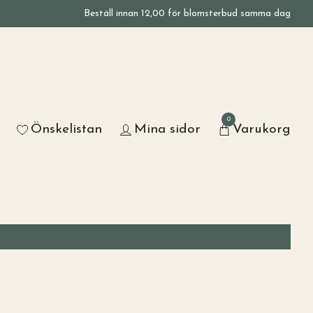
Beställ innan 12,00 för blomsterbud samma dag
0
Önskelistan
Mina sidor
Varukorg