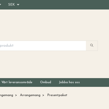
SEK
Vårt leveransområde
Ombud
Jobba hos oss
angemang
Arrangemang
Presentpaket