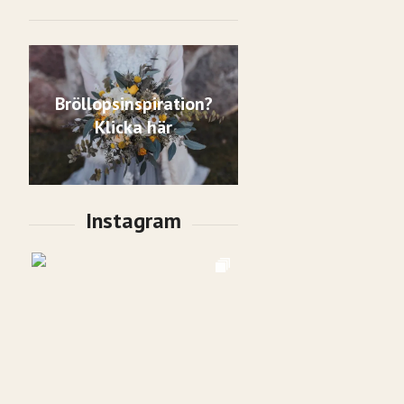
Bröllopsinspiration?
Klicka här