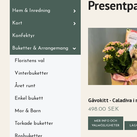
Presentp
Hem & Inredning
Kort
Konfektyr
Buketter & Arrangemang
Floristens val
Vinterbuketter
Året runt
Enkel bukett
Gåvokitt - Caladiva i 
498.00 SEK
Mor & Barn
MER INFO OCH
Torkade buketter
VALMÖJLIGHETER
LÄG
Rosbuketter