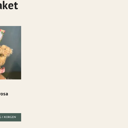
aket
rosa
G I KORGEN