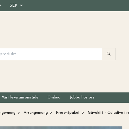
SEK
Vårt leveransområde
Ombud
Jobba hos oss
angemang
Arrangemang
Presentpaket
Gåvokitt - Caladiva i r