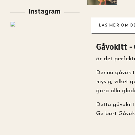
LÄS MER OM D
Gåvokitt - 
är det perfekt
Denna gåvokitt
mysig, vilket 
göra alla glad
Detta gåvokitt
Ge bort Gåvoki