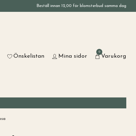
Beställ innan 12,00 för blomsterbud samma dag
0
Önskelistan
Mina sidor
Varukorg
osa