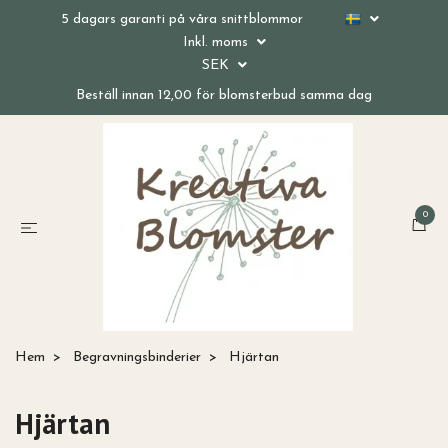
5 dagars garanti på våra snittblommor
Inkl. moms
SEK
Beställ innan 12,00 för blomsterbud samma dag
0
Hem
Begravningsbinderier
Hjärtan
Hjärtan