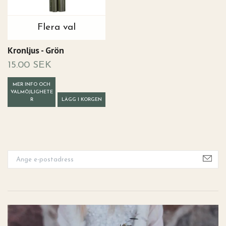
Flera val
Kronljus - Grön
15.00 SEK
MER INFO OCH
VALMÖJLIGHETE
R
LÄGG I KORGEN