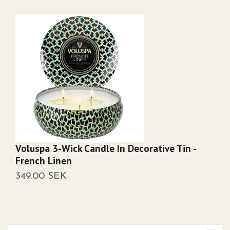
Voluspa 3-Wick Candle In Decorative Tin -
V
French Linen
1
349.00 SEK