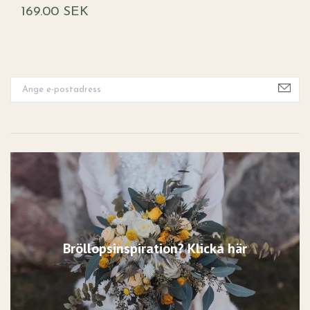
169.00 SEK
3
Bröllopsinspiration? Klicka här