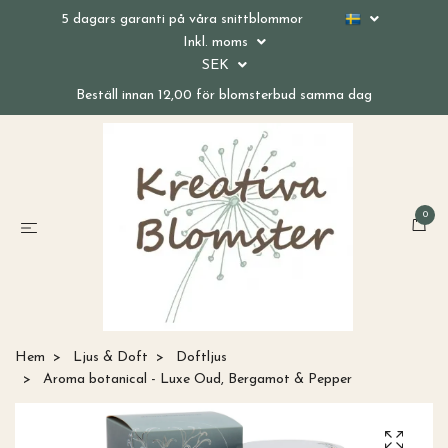
5 dagars garanti på våra snittblommor
Inkl. moms
SEK
Beställ innan 12,00 för blomsterbud samma dag
0
Hem
Ljus & Doft
Doftljus
Aroma botanical - Luxe Oud, Bergamot & Pepper