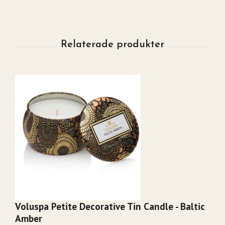
Voluspa Petite Decorative Tin Candle - Baltic
V
Amber
C