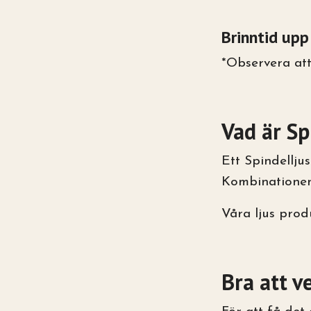
Brinntid upp
*Observera att
Vad är Sp
Ett Spindellju
Kombinationen 
Våra ljus prod
Bra att v