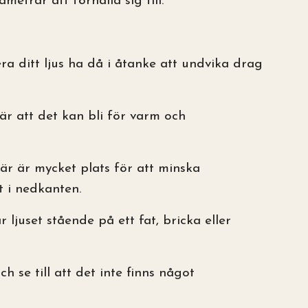
trar att förhålla sig till.
ra ditt ljus ha då i åtanke att undvika drag
 är att det kan bli för varm och
där är mycket plats för att minska
 i nedkanten.
r ljuset stående på ett fat, bricka eller
h se till att det inte finns något