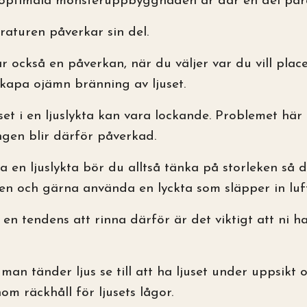
 optimala mönsteruppbyggnaden är där en del parame
aturen påverkar sin del.
r också en påverkan, när du väljer var du vill place
kapa ojämn bränning av ljuset.
uset i en ljuslykta kan vara lockande. Problemet här
ngen blir därför påverkad.
a en ljuslykta bör du alltså tänka på storleken så 
n och gärna använda en lyckta som släpper in luft
 en tendens att rinna därför är det viktigt att ni ha
man tänder ljus se till att ha ljuset under uppsikt oc
om räckhåll för ljusets lågor.