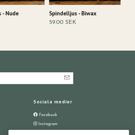
s - Nude
Spindelljus - Biwax
Spin
K
59.00 SEK
59.
Sociala medier
Facebook
Instagram