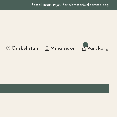
Beställ innan 12,00 för blomsterbud samma dag
0
Önskelistan
Mina sidor
Varukorg