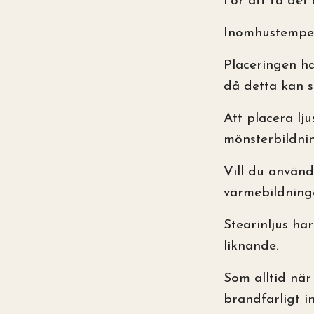
För att få det
Inomhustemper
Placeringen ha
då detta kan s
Att placera lj
mönsterbildni
Vill du använd
värmebildninge
Stearinljus har
liknande.
Som alltid när 
brandfarligt in