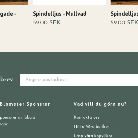
rgade -
Spindelljus - Mullvad
Spindellju
59.00 SEK
59.00 SE
sbrev
 Blomster Sponsrar
Vad vill du göra nu?
sponsorer av lokala
Kontakta oss
ngar.
Hitta Våra butiker
Läsa våra köpvillkor