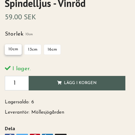
Spindelljus - Vinröd
59.00 SEK
Storlek
10cm
10cm
13cm
16cm
I lager.
LÄGG I KORGEN
Lagersaldo:
6
Leverantör:
Möllesjögården
Dela