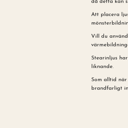
då detta kan s
Att placera lj
mönsterbildni
Vill du använd
värmebildninge
Stearinljus har
liknande.
Som alltid när 
brandfarligt in