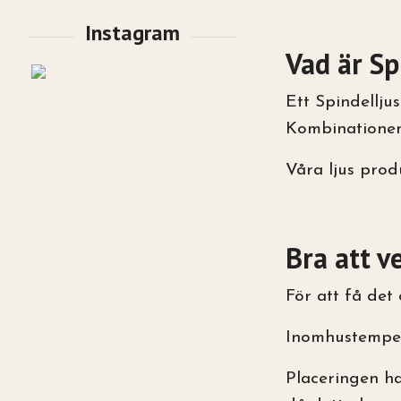
Vad är Sp
Ett Spindellju
Kombinationen 
Våra ljus prod
Bra att v
För att få det
Inomhustemper
Placeringen ha