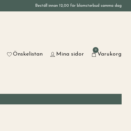
Beställ innan 12,00 för blomsterbud samma dag
0
Önskelistan
Mina sidor
Varukorg