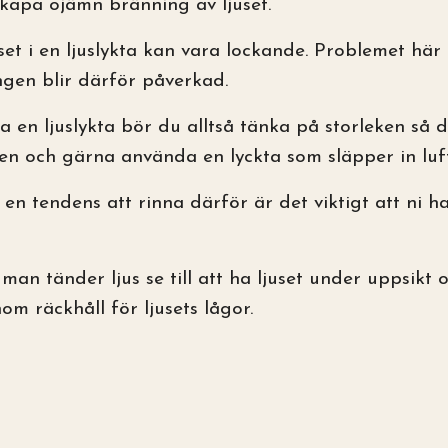
kapa ojämn bränning av ljuset.
uset i en ljuslykta kan vara lockande. Problemet här
ngen blir därför påverkad.
a en ljuslykta bör du alltså tänka på storleken så 
n och gärna använda en lyckta som släpper in luft
 en tendens att rinna därför är det viktigt att ni ha
man tänder ljus se till att ha ljuset under uppsikt oc
om räckhåll för ljusets lågor.