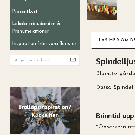
Presentkort
Lokala erbjudanden &
Prenumerationer
LÄS MER OM D
Inspiration från våra florister
Spindellju
Blomstergården
Dessa Spindell
Bröllopsinspiration?
Klicka här
Brinntid upp
*Observera att