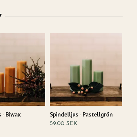
s - Biwax
Spindelljus - Pastellgrön
Spin
K
59.00 SEK
59.