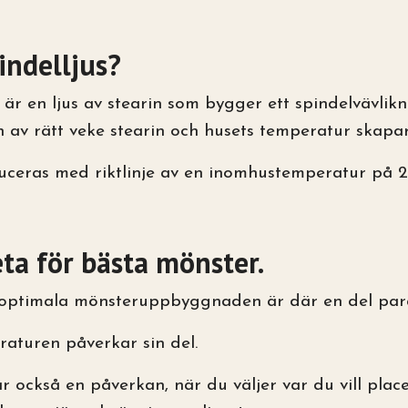
indelljus?
s är en ljus av stearin som bygger ett spindelvävli
av rätt veke stearin och husets temperatur skapar 
uceras med riktlinje av en inomhustemperatur på 2
eta för bästa mönster.
 optimala mönsteruppbyggnaden är där en del parame
aturen påverkar sin del.
r också en påverkan, när du väljer var du vill place