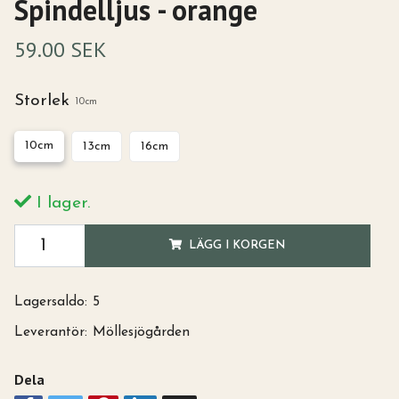
Spindelljus - orange
59.00 SEK
Storlek
10cm
10cm
13cm
16cm
I lager.
LÄGG I KORGEN
Lagersaldo:
5
Leverantör:
Möllesjögården
Dela