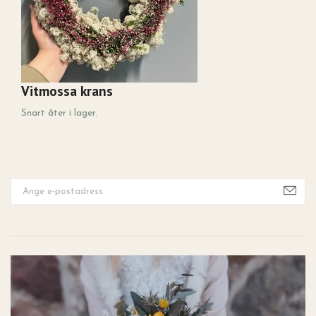
Vitmossa krans
G
Snart åter i lager.
Sn