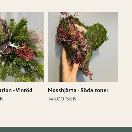
tion - Vinröd
Mosshjärta - Röda toner
Mos
EK
145.00 SEK
185