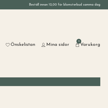
Beställ innan 12,00 för blomsterbud samma dag
0
Önskelistan
Mina sidor
Varukorg