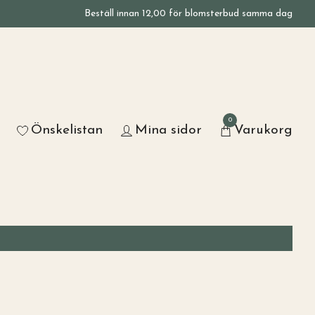
Beställ innan 12,00 för blomsterbud samma dag
0
Önskelistan
Mina sidor
Varukorg