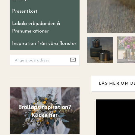
Presentkort
Lokala erbjudanden &
Prenumerationer
Inspiration från våra florister
LÄS MER OM D
Bröllopsinspiration?
Klicka här