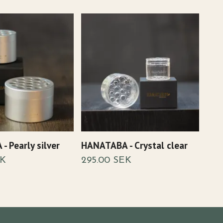
 Pearly silver
HANATABA - Crystal clear
Han
EK
295.00 SEK
95.