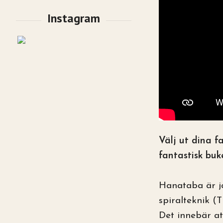
Välj ut dina f
fantastisk buk
Hanataba är j
spiralteknik (
Det innebär at