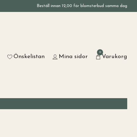
Beställ innan 12,00 för blomsterbud samma dag
0
Önskelistan
Mina sidor
Varukorg