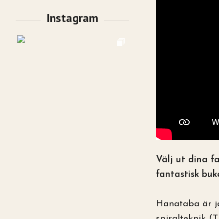
Välj ut dina f
fantastisk buk
Hanataba är j
spiralteknik (