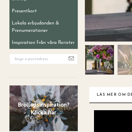
Presentkort
Lokala erbjudanden &
Prenumerationer
Inspiration från våra florister
LÄS MER OM D
Bröllopsinspiration?
Klicka här