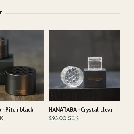
- Pitch black
HANATABA - Crystal clear
Han
EK
295.00 SEK
95.