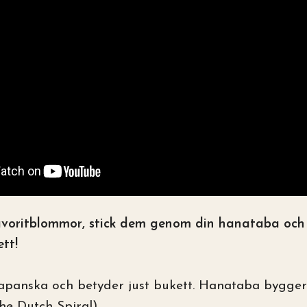
avoritblommor, stick dem genom din hanataba och v
ett!
apanska och betyder just bukett. Hanataba bygger
The Dutch Spiral)