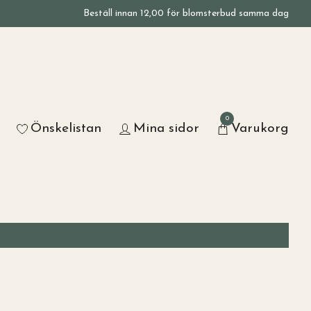
Beställ innan 12,00 för blomsterbud samma dag
0
Önskelistan
Mina sidor
Varukorg