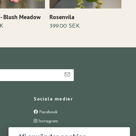
 - Blush Meadow
Rosenvila
Ros
EK
399.00 SEK
399
Sociala medier
Facebook
Instagram