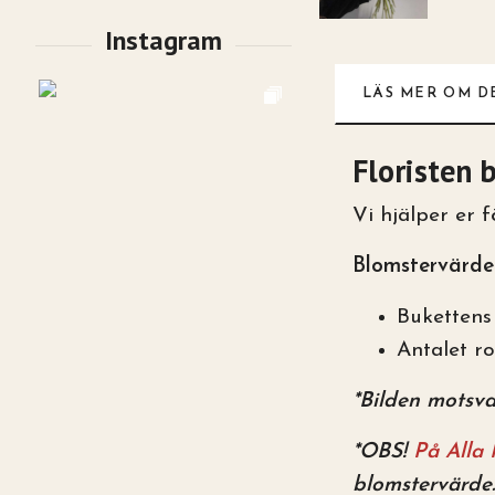
LÄS MER OM D
Floristen 
Vi hjälper er 
Blomstervärde
Bukettens 
Antalet r
*Bilden motsvar
*OBS!
På Alla
blomstervärde