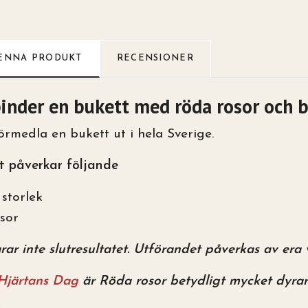
ENNA PRODUKT
RECENSIONER
binder en bukett med röda rosor och bru
förmedla en bukett ut i hela Sverige.
t påverkar följande
storlek
osor
ar inte slutresultatet. Utförandet påverkas av era v
 Hjärtans Dag
är Röda rosor betydligt mycket dyrare
.