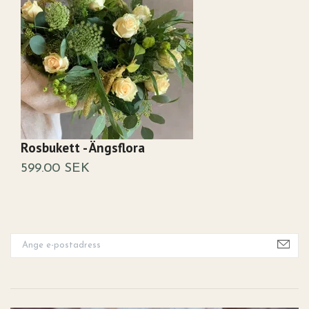
Rosbukett - Ängsflora
K
599.00 SEK
3