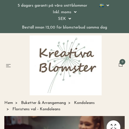
5 dagars garanti på våra snittblommor
Inkl. moms
SEK
Beställ innan 12,00 för blomsterbud samma dag
0
Hem
Buketter & Arrangemang
Kondoleans
Floristens val - Kondoleans