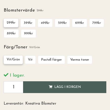
Blomstervärde
299kr
299kr
399kr
499kr
599kr
699kr
799kr
899kr
999kr
Färg/Toner
Vit/Grön
Vit/Grön
Vit
Pastell färger
Varma toner
I lager.
LÄGG I KORGEN
Leverantör:
Kreativa Blomster