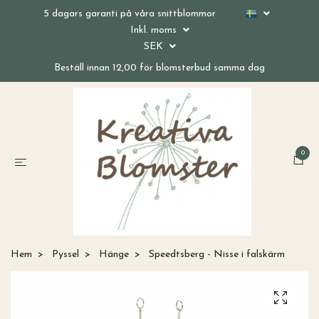
5 dagars garanti på våra snittblommor
Inkl. moms
SEK
Beställ innan 12,00 för blomsterbud samma dag
0
Hem
Pyssel
Hänge
Speedtsberg - Nisse i falskärm