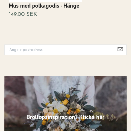
Mus med polkagodis - Hänge
T
149.00 SEK
2
Bröllopsinspiration? Klicka här