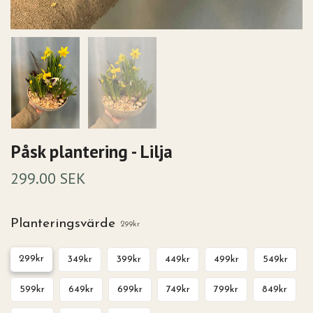
Påsk plantering - Lilja
299.00 SEK
Planteringsvärde
299kr
299kr
349kr
399kr
449kr
499kr
549kr
599kr
649kr
699kr
749kr
799kr
849kr