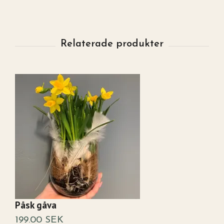
Påsk gåva
P
199.00 SEK
3