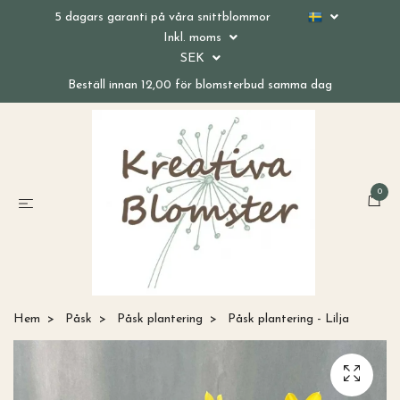
5 dagars garanti på våra snittblommor
Inkl. moms
SEK
Beställ innan 12,00 för blomsterbud samma dag
0
Hem
Påsk
Påsk plantering
Påsk plantering - Lilja