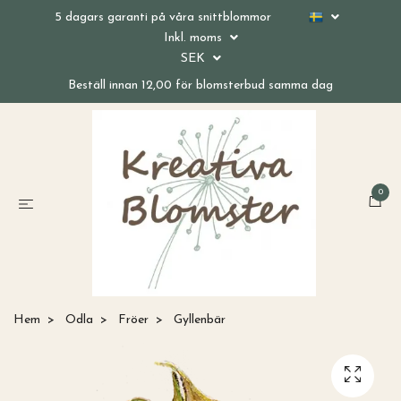
5 dagars garanti på våra snittblommor
Inkl. moms
SEK
Beställ innan 12,00 för blomsterbud samma dag
0
Hem
Odla
Fröer
Gyllenbär