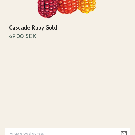
Cascade Ruby Gold
M
69.00 SEK
6