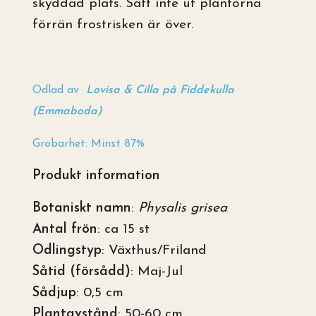
skyddad plats. Sätt inte ut plantorna
förrän frostrisken är över.
Odlad av
Lovisa & Cilla på Fiddekulla
(Emmaboda)
Grobarhet: Minst 87%
Produkt information
Botaniskt namn
:
Physalis grisea
Antal frön
: ca 15 st
Odlingstyp
: Växthus/Friland
Såtid (försådd)
: Maj-Jul
Sådjup
: 0,5 cm
Plantavstånd
: 50-60 cm