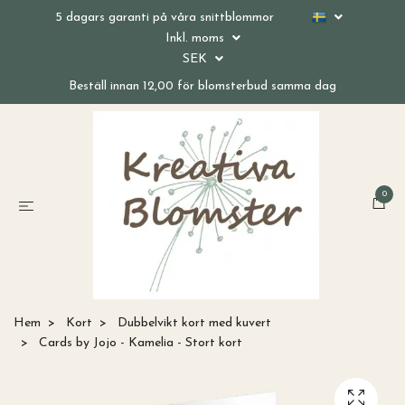
5 dagars garanti på våra snittblommor
Inkl. moms
SEK
Beställ innan 12,00 för blomsterbud samma dag
0
Hem
Kort
Dubbelvikt kort med kuvert
Cards by Jojo - Kamelia - Stort kort