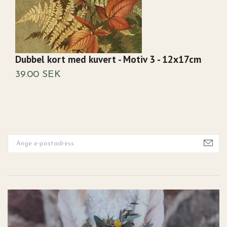
Dubbel kort med kuvert - Motiv 3 - 12x17cm
D
8
39.00 SEK
2