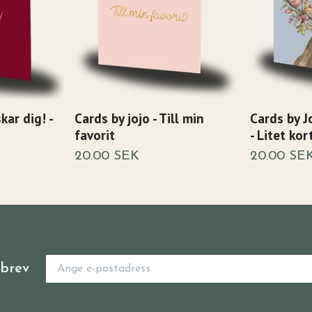
kar dig! -
Cards by jojo - Till min
Cards by J
favorit
- Litet kor
20.00 SEK
20.00 SE
sbrev