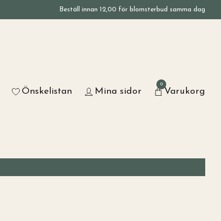
Beställ innan 12,00 för blomsterbud samma dag
0
Önskelistan
Mina sidor
Varukorg