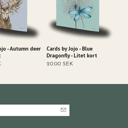
ojo - Autumn deer
Cards by Jojo - Blue
Card
t
Dragonfly - Litet kort
Peon
K
20.00 SEK
Snart