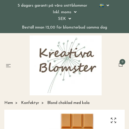
5 dagars garanti på våra snittblommor
Inkl. moms
SEK
Beställ innan 12,00 för blomsterbud samma dag
0
Hem
Konfektyr
Blond choklad med kola