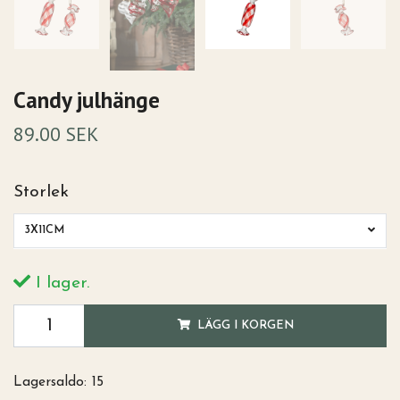
Candy julhänge
89.00 SEK
Storlek
3X11CM
I lager.
LÄGG I KORGEN
Lagersaldo:
15