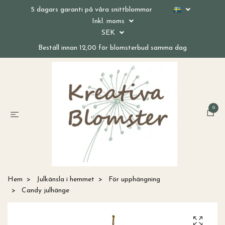
5 dagars garanti på våra snittblommor
Inkl. moms
SEK
Beställ innan 12,00 för blomsterbud samma dag
0
Hem
Julkänsla i hemmet
För upphängning
Candy julhänge