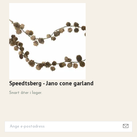
Speedtsberg - Jano cone garland
A
4
Snart åter i lager.