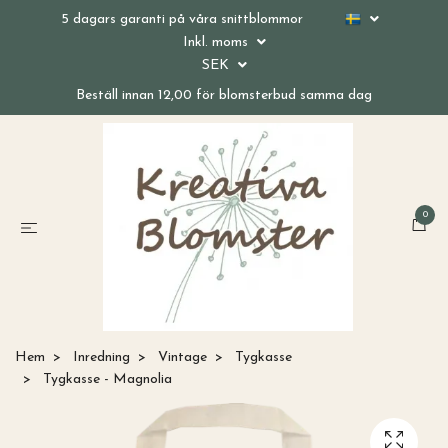
5 dagars garanti på våra snittblommor
Inkl. moms
SEK
Beställ innan 12,00 för blomsterbud samma dag
0
Hem
Inredning
Vintage
Tygkasse
Tygkasse - Magnolia