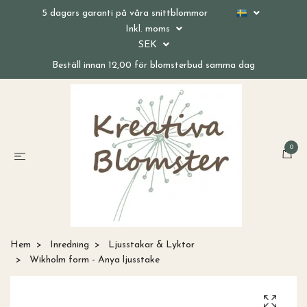
5 dagars garanti på våra snittblommor
Inkl. moms
SEK
Beställ innan 12,00 för blomsterbud samma dag
0
Hem
Inredning
Ljusstakar & Lyktor
Wikholm form - Anya ljusstake