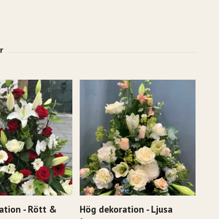
ation - Rött &
Hög dekoration - Ljusa
Hög