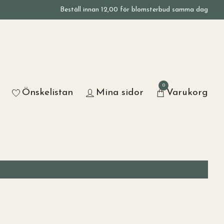
Beställ innan 12,00 för blomsterbud samma dag
0
Önskelistan
Mina sidor
Varukorg