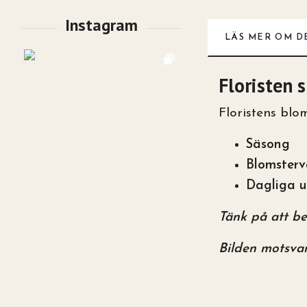
LÄS MER OM D
Floristen s
Floristens blo
Säsong
Blomsterv
Dagliga 
Tänk på att be
Bilden motsvar