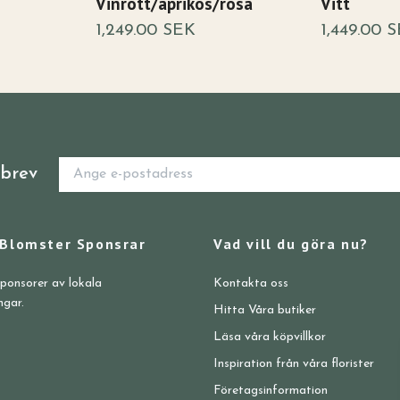
Vinrött/aprikos/rosa
Vitt
1,249.00 SEK
1,449.00 
sbrev
 Blomster Sponsrar
Vad vill du göra nu?
sponsorer av lokala
Kontakta oss
ngar.
Hitta Våra butiker
Läsa våra köpvillkor
Inspiration från våra florister
Företagsinformation