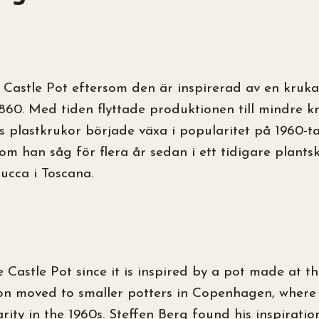
a Castle Pot eftersom den är inspirerad av en kruk
860. Med tiden flyttade produktionen till mindre
lls plastkrukor började växa i popularitet på 1960-ta
om han såg för flera år sedan i ett tidigare plants
Lucca i Toscana.
he Castle Pot since it is inspired by a pot made at 
on moved to smaller potters in Copenhagen, where 
rity in the 1960s. Steffen Berg found his inspiratio