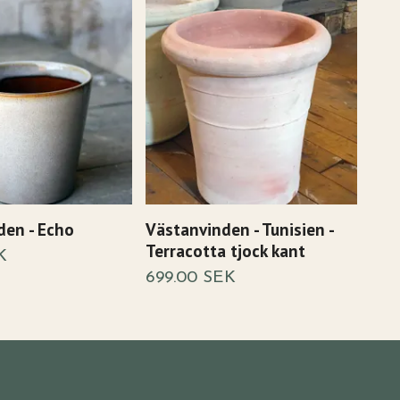
den - Echo
Västanvinden - Tunisien -
Väs
Terracotta tjock kant
Ter
K
699.00 SEK
499