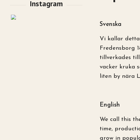
Svenska
Vi kallar dett
Fredensborg 1
tillverkades ti
vacker kruka s
liten by nära 
English
We call this t
time, producti
grow in popula