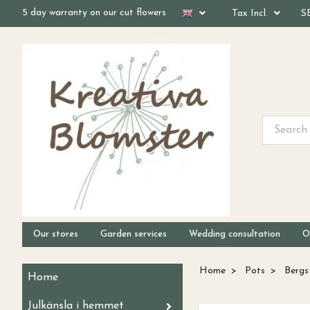
5 day warranty on our cut flowers
Tax Incl.
S
Our stores
Garden services
Wedding consultation
O
Home
Pots
Bergs
Home
Julkänsla i hemmet