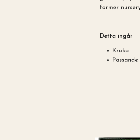
former nursery
Detta ingår
Kruka
Passande f